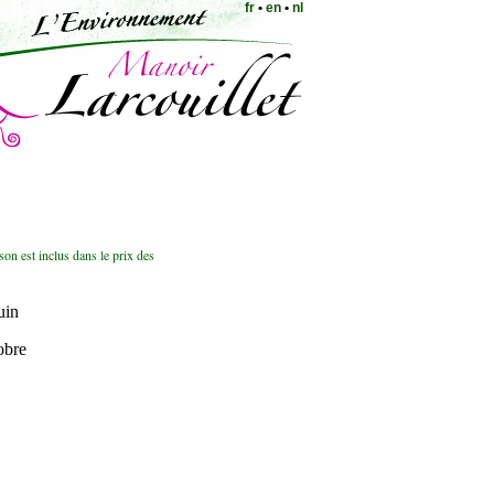
fr
•
en
•
nl
ison est inclus dans le prix des
uin
obre