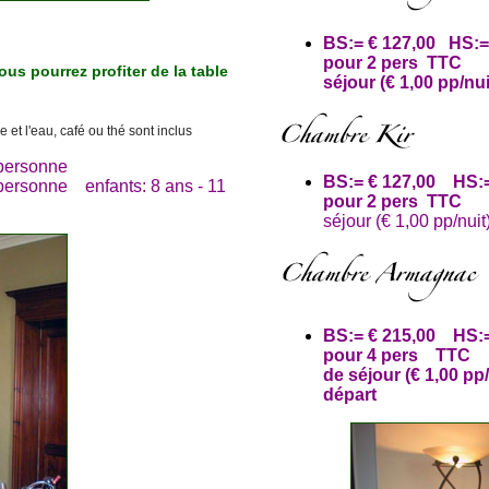
BS:= € 127,00 HS:= 
pour 2 pers TTC N
ous pourrez profiter de la table
séjour (€ 1,00 pp/nu
hôtes
e et l'eau, café ou thé sont inclus
personne
BS:= € 127,00 HS:= 
personne enfants: 8 ans - 11
pour 2 pers TTC
No
séjour (€ 1,00 pp/nuit
BS:= € 215,00 HS:= 
pour 4 pers TTC 
de séjour (€ 1,00 pp
départ