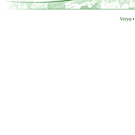
Veryφ