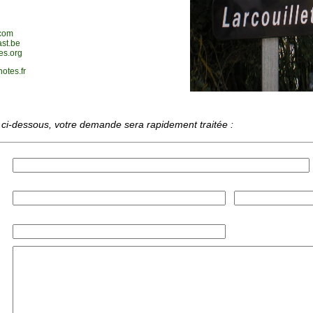
.com
ast.be
es.org
otes.fr
 ci-dessous, votre demande sera rapidement traitée :