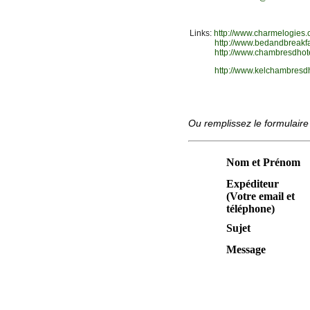
Links:
http://www.charmelogies
http://www.bedandbreakf
http://www.chambresdhot
http://www.kelchambresdh
Ou remplissez le formulaire
Nom et Prénom
Expéditeur
(Votre email et
téléphone)
Sujet
Message