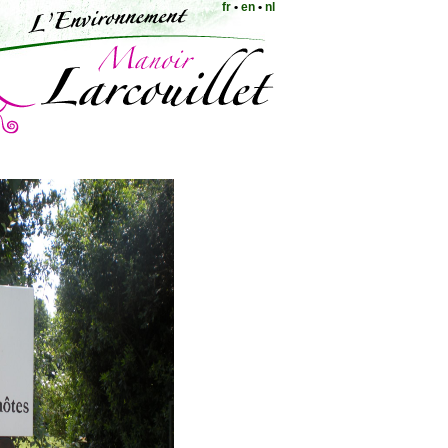
fr
•
en
•
nl